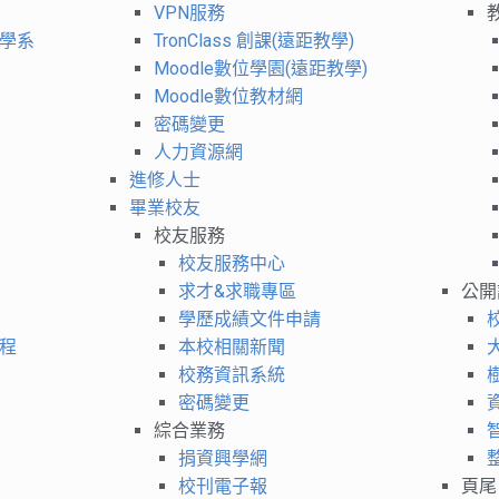
VPN服務
學系
TronClass 創課(遠距教學)
Moodle數位學園(遠距教學)
Moodle數位教材網
密碼變更
人力資源網
進修人士
畢業校友
校友服務
校友服務中心
求才&求職專區
公開
學歷成績文件申請
程
本校相關新聞
校務資訊系統
密碼變更
綜合業務
捐資興學網
校刊電子報
頁尾