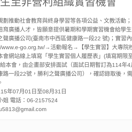
生至非營利組織實習機會
規劃推動社會教育與終身學習等各項公益、文教活動；
培育廣播人才，皆願意提供暑期和學期實習機會給學
聲廣播公司(臺南市中西區健康路一段22 號)；實習
://www.e-go.org.tw/→活動報名→【學生實習】
會網站線上填寫「學生實習個人履歷表」(填寫期限至1
交給本會，由企畫部安排面試（面試日期暫訂為114年4
康路一段22號，勝利之聲廣播公司），確認錄取後，
。
5年07月01日至08月31日
 電話：06-2157524
u5813@gmail.com