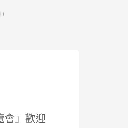
加！
博覽會」歡迎