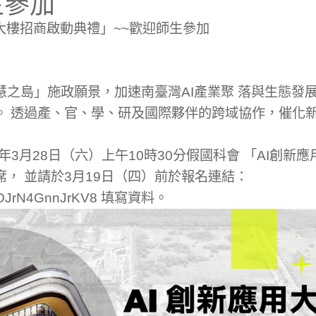
生參加
大樓招商啟動典禮」~~歡迎師生參加
之島」施政願景，加速南臺灣AI產業聚 落與生態發展
。 透過產、官、學、研及國際夥伴的跨域協作，催化
6年3月28日（六）上午10時30分假國科會 「AI創新
， 並請於3月19日（四）前於報名連結：
/ir7uDJrN4GnnJrKV8 填寫資料。