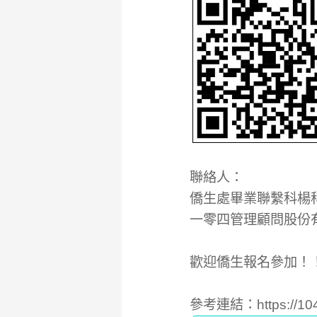
聯絡人：
僑生處畢業聯繫科楊科員
一零四管理顧問股份有限
歡迎僑生報名參加！
參考連結：
https://1