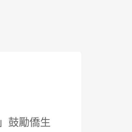
會」鼓勵僑生