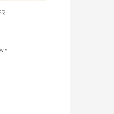
KQ
tw。