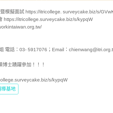
 https://itricollege. surveycake.biz/s/GVw
//itricollege.surveycake.biz/s/kypqW
kintaiwan.org.tw/
：03- 5917076；Email：chienwang@itri.org.
碩博士踴躍參加！！！
ricollege.surveycake.biz/s/kypqW
輔導基地