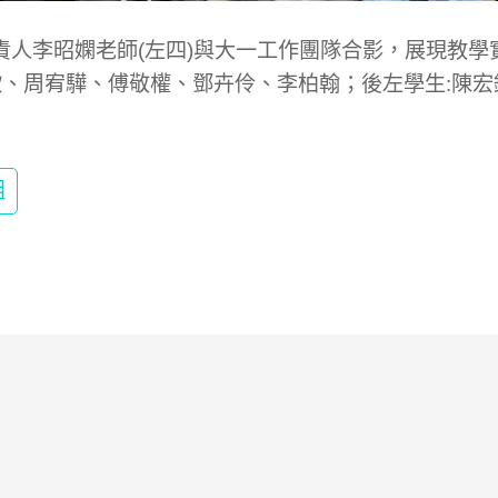
責人李昭嫻老師(左四)與大一工作團隊合影，展現教學
欣、周宥驊、傅敬權、鄧卉伶、李柏翰；後左學生:陳宏
組