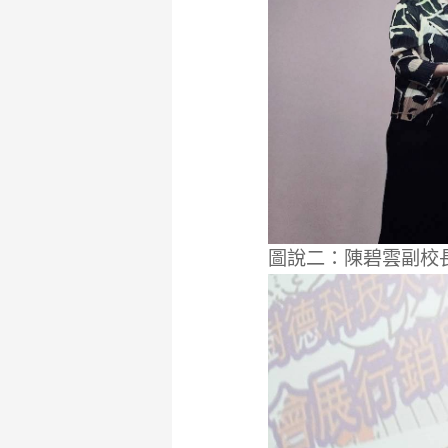
圖說二：陳碧雲副校