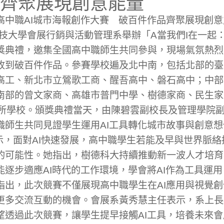
齊聚展現創意能量
中職AI城市海報創作大賽 破百件作品齊聚展現創意能量
學會展行銷與活動管理系舉辦「A當我們I在一起：2
獎典禮，邀集全國高中職師生共同參與，現場氣氛熱烈
收到破百件作品。參賽學校遍及北中南，包括北部的臺
高工、新北市立鶯歌工商、醒吾高中、磐石高中；中部
南部的曾文家商、高雄市普門中學、樹德家商、民生家
5所學校。頒獎典禮當天，由陳碧雲副校長及管理學院
職師生共同見證學生運用AI工具轉化城市故事與創意
面對AI快速發展，高中職學生若能及早與世界脈絡
的可能性。她指出，樹德科大持續推動新一波人才培育
能逐步適應AI時代的工作環境，學會將AI作為工具運
指出，此次競賽不僅展現高中職學生在AI應用與視覺
更多交流互動的機會。會展系黃秀慧主任表示，系上長
望透過此次競賽，讓學生提早接觸AI工具，培養未來