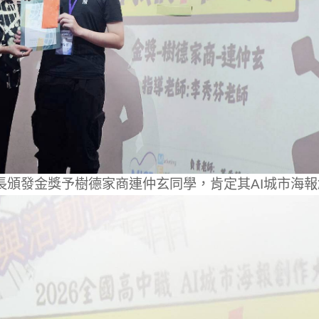
長頒發金獎予樹德家商連仲玄同學，肯定其AI城市海