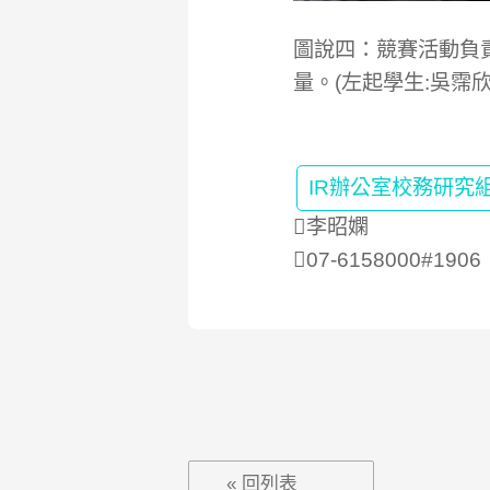
圖說四：競賽活動負
量。(左起學生:吳霈
IR辦公室校務研究
李昭嫻
07-6158000#1906
« 回列表