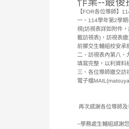
作業--最後
【FOR各位導師】1
一、114學年第2學
視(訪視表詳如附件
載訪視表)，訪視表繳
前擲交生輔組校安承辦
二、訪視表內第八、
填寫完整，以利資料
三、各位導師繳交訪視
電子檔MAIL(matsuy
再次感謝各位導師及
~學務處生輔組感謝您