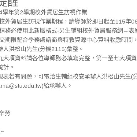
提醒
14學年第2學期校外賃居生訪視作業
期校外賃居生訪視作業期程，請導師於即日起至115年0
，請務必使用此新版格式-另生輔組校外賃居服務網→表
交期限配合學務處諮商與特教資源中心資料收繳時間，請
人洪松山先生(分機2115)彙整。
九大項資料請各位導師務必填寫完整，第一至七大項資
統計。
表若有問題，可電洽生輔組校安承辦人洪松山先生(分機
ama@stu.edu.tw)給承辦人。
辛勞
~