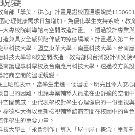
蛻變
育部「學美．耕心」計畫見證校園溫暖蛻變1150601
心理健康需求日益增加，為優化學生支持系統，教育
—大專校院輔導諮商空間改造計畫」，透過設計專業與
打造兼具安全感與陪伴感的療癒場域。計畫邁入第二年
龍華科技大學、國立東華大學、南臺科技大學、台南應
德科技大學等8校空間改造。教育部與台灣設計研究院今
臺南護理專科學校及台南應用科技大學，透過校方與設
導諮商空間的溫暖蛻變。
昭雄表示，當學生走進一個溫暖、明亮且令人安心
談自己的困難，也讓專業輔導人員能在更舒適的空間中
升空間美感，更代表學校對學生心理健康的一份重視與
，樹德科大得以重新檢視輔導諮商空間在校園中的角色
陪伴學生的重要力量。
科技大學由「永哲制作」導入「屋中屋」概念，重新劃