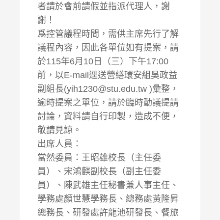
者請於會前請假並指派代理人，謝
謝！
爲控管議程時間，需供主席先行了解
議程內容，因此各單位如有提案，請
於115年6月10日（三）下午17:00
前，以E-mail逕送營繕環安組吳政益
副組長(yih1230@stu.edu.tw )彙整，
逾時提案之單位，請於臨時動議提請
討論，資料請自行印製，造成不便，
敬請見諒。
出席人員：
當然委員：王昭雄校長（主任委
員）、宋鴻麒副校長（副主任委
員）、陳武雄主任秘書兼人事主任、
學務處顏世慧學務長、總務處黃隆昇
總務長、研發處許龍池研發長、餐旅