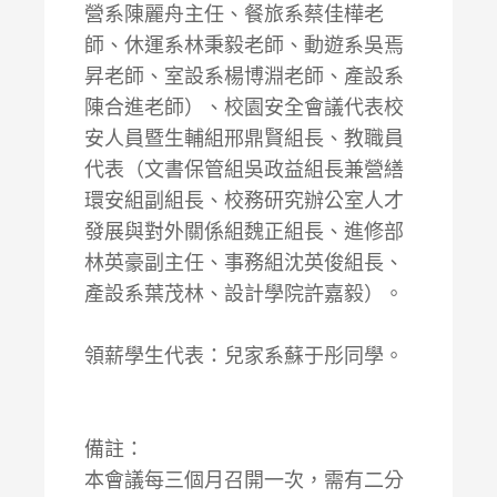
營系陳麗舟主任、餐旅系蔡佳樺老
師、休運系林秉毅老師、動遊系吳焉
昇老師、室設系楊博淵老師、產設系
陳合進老師）、校園安全會議代表校
安人員暨生輔組邢鼎賢組長、教職員
代表（文書保管組吳政益組長兼營繕
環安組副組長、校務研究辦公室人才
發展與對外關係組魏正組長、進修部
林英豪副主任、事務組沈英俊組長、
產設系葉茂林、設計學院許嘉毅）。
領薪學生代表：兒家系蘇于彤同學。
備註：
本會議每三個月召開一次，需有二分