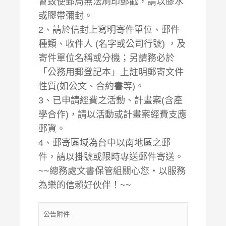
會致使郵局無法刷印郵戳，請以膠水
或膠帶彌封。
2、請於信封上寫明寄件單位、郵件
種類、收件人 (名字或公司行號) ，及
寄件單位名稱或分機；另請務必於
「公務用郵登記本」上註明郵寄文件
性質(如公文、合約書等)。
3、已申請經費之活動、計畫案(含產
學合作)，請以活動或計畫案經費支應
郵資。
4、郵寄區域為台中以南地區之郵
件，請以掛號或限時專送郵件寄送。
~~總務處文書保管組關心您‧以服務
為樂的信賴好伙伴！~~
公告附件