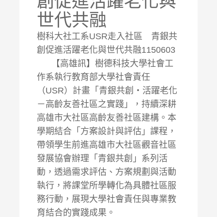
創促進活躍老化與
世代共融
樹科大社工系USR走入社區 青銀共
創促進活躍老化與世代共融1150603
【高雄訊】樹德科技大學社會工
作系執行教育部大學社會責任
（USR）計畫「青銀共創・活躍老化
－高齡友善社區之實踐」，持續深耕
高雄市大社區高齡友善社區建構。本
學期結合「方案設計與評估」課程，
帶領學生前進高雄市大社區觀音社區
發展協會辦理「青銀共創」系列活
動，透過需求評估、方案規劃與活動
執行，將課堂所學轉化為具體社區服
務行動，展現大學社會責任與專業教
育結合的實踐成果。