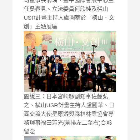
司董事長翁瑀、臺中國際會展中心主
任吳春見、立法委員何欣純及橫山
USR計畫主持人盧圓華於「橫山．文
創」主題展區
圖說三：日本宮崎縣副知事佐藤弘
之、橫山USR計畫主持人盧圓華、日
臺交流大使星原透與森林林業協會專
務理事福田芳光(前排左二至右)合影
留念