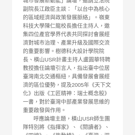
城市發展新動能」論壇，邀請立法院
副院長江啟臣主談：「以台中為核心
的區域經濟與政策發展脈絡」。嶺東
科技大學陳仁龍校長擔任主持人，邀
集四位產官學界代表共同探討會展經
濟對城市治理、產業升級及國際交流
的重要影響。樹德科大設計學院院
長、橫山USR計畫主持人盧圓華特聘
教授擔任論壇引言人，指出臺中位居
臺灣南北交通樞紐，具備發展會展經
濟的區位優勢，提及2005年《天下文
化》出版《工匠精神：瑞士概念股》
一書，對於臺灣中部產業發展思維的
重要啟發與作用。
呼應論壇主題，橫山USR師生團
隊特別將《指揮家》、《閱讀者》、