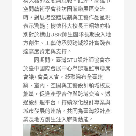
穩大器的姿態與風範。此外，高雄市
空間藝術學會參訪團蒞臨展區交流
時，對展場整體規劃與工藝作品呈現
表示驚艷；樹德科大校長王昭雄亦特
別對於橫山USR師生團隊長期投入地
方創生、工藝傳承與跨域設計實踐表
達高度肯定與支持。
同期間，臺灣STU設計師協會亦
於臺中國際會展中心舉辦理監事聯席
會議+會員大會，凝聚遍布全臺建
築、室內、空間與工藝設計領域校友
能量，促進產學合作與跨域交流。透
過設計週平台，持續深化設計專業與
城市發展的連結，共同為臺灣設計產
業及地方創生注入嶄新動能。