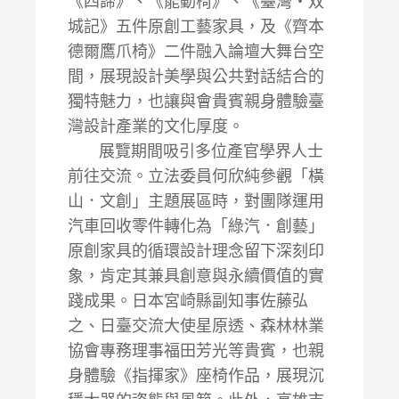
《四諦》、《能動椅》、《臺灣‧双
城記》五件原創工藝家具，及《齊本
德爾鷹爪椅》二件融入論壇大舞台空
間，展現設計美學與公共對話結合的
獨特魅力，也讓與會貴賓親身體驗臺
灣設計產業的文化厚度。
展覽期間吸引多位產官學界人士
前往交流。立法委員何欣純參觀「橫
山．文創」主題展區時，對團隊運用
汽車回收零件轉化為「綠汽．創藝」
原創家具的循環設計理念留下深刻印
象，肯定其兼具創意與永續價值的實
踐成果。日本宮崎縣副知事佐藤弘
之、日臺交流大使星原透、森林林業
協會專務理事福田芳光等貴賓，也親
身體驗《指揮家》座椅作品，展現沉