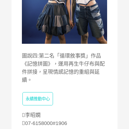
圖說四:第二名「循環敘事獎」作品
《記憶拼圖》，運用再生牛仔布與配
件拼接，呈現情感記憶的重組與延
續。
永續推動中心
李昭嫻
07-6158000#1906