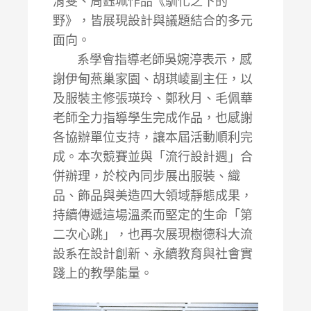
淯雯、周鈺珮作品《馴化之下的
野》，皆展現設計與議題結合的多元
面向。
系學會指導老師吳婉渟表示，感
謝伊甸燕巢家園、胡琪崚副主任，以
及服裝主修張瑛玲、鄭秋月、毛佩華
老師全力指導學生完成作品，也感謝
各協辦單位支持，讓本屆活動順利完
成。本次競賽並與「流行設計週」合
併辦理，於校內同步展出服裝、織
品、飾品與美造四大領域靜態成果，
持續傳遞這場溫柔而堅定的生命「第
二次心跳」，也再次展現樹德科大流
設系在設計創新、永續教育與社會實
踐上的教學能量。