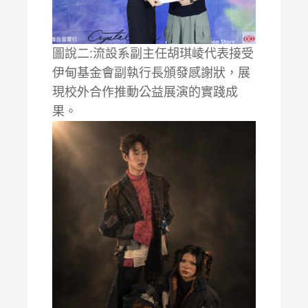
圖說二:流設系副主任胡琪崚代表接受
伊甸基金會副執行長頒發感謝狀，展
現校外合作推動公益展演的實踐成
果。