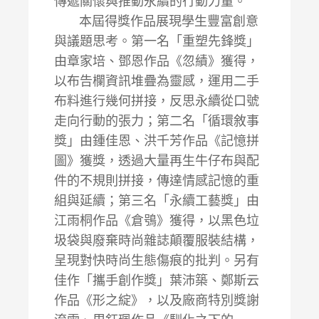
傳遞關懷與推動永續的行動力量。
本屆得獎作品展現學生豐富創意
與議題思考。第一名「重塑先鋒獎」
由章家培、鄧恩作品《忽績》獲得，
以布告欄資訊堆疊為靈感，運用二手
布料進行幾何拼接，反思永續從口號
走向行動的張力；第二名「循環敘事
獎」由鍾佳恩、洪千芳作品《記憶拼
圖》獲獎，透過大量再生牛仔布與配
件的不規則拼接，傳達情感記憶的重
組與延續；第三名「永續工藝獎」由
江雨桐作品《倉鴞》獲得，以黑色垃
圾袋與廢棄時尚雜誌顛覆服裝結構，
呈現對快時尚生態傷痕的批判。另有
佳作「攜手創作獎」葉沛築、鄭斯云
作品《形之綻》，以及廠商特別獎謝