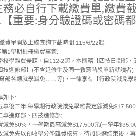
生務必自行下載繳費單,繳費
9/11【重要:身分驗證碼或密
繳費單開放上線查詢下載時間:115/6/22起
年第1學期註冊繳費事宜:
校學雜費差距，自112-2起，本國籍【四技日間部
四技進修部】(不含延修生及同一教育階段重新就讀者)
育部各類就學減免……等)，一律享有【行政院減免學雜費
如下:
專後二年:每學期行政院減免學雜費定額減免$17,50
二專進修部、四技進修部:
免50%，一學期最高減免$17,500元(一學年$35,
故減免先以預收學分學雜費核算，待加退選結束後，再