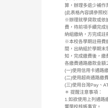
算，辦理多退少補作
{此表格內容請參照校
※辦理就學貸款或依
費，待前項手續完成
納組繳納，方完成註
※本校各學期註冊費
間，出納組於學期末
知，完成繳費後，繳
各繳費通路繳款金額
(一)使用信用卡通路
(二)使用超商通路繳費
(三)使用台灣Pay、
＊ 提醒注意事項：
1.如欲使用上列通
響學校核帳事宜。