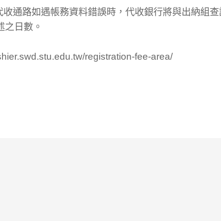
卡代收通路如遇帳務資料錯誤時，代收銀行將與出納組
述之日數。
shier.swd.stu.edu.tw/registration-fee-area/