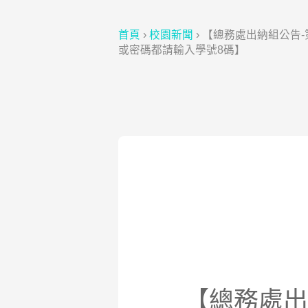
首頁
›
校園新聞
›
【總務處出納組公告-第
或密碼都請輸入學號8碼】
【總務處出