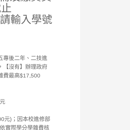
截止
碼都請輸入學號
、五專後二年、二技進
，【沒有】辦理政府
最高$17,500
0元
000元)；因本校進修部
依實際學分學雜費核