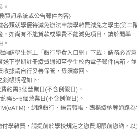
業。
務資訊系統或公告郵件內容}
據各類就學優待減免辦法申請學雜費減免之學生(第二階
後，如尚有不能貸款或學費不能減免項目，請於開學一
冊。
繳納請學生逕上「銀行學費入口網」下載，請務必留意
發送下學期註冊繳費通知至學生校內電子郵件信箱，並
費收據請自行妥善保管，毋須繳回。
之銷帳期程如下:
繳費約需3個營業日(不含例假日)。
約需5~6個營業日(不含例假日)。
ATM(eATM)、網路銀行、語音轉帳、臨櫃繳納等通路
路繳付學雜費，請提前於學校規定之繳費期限前繳納，