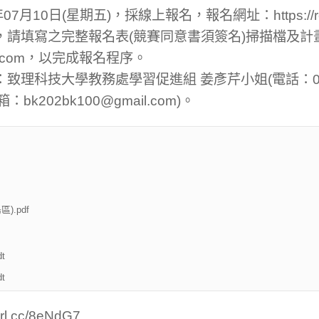
年07月10日(星期五)，採線上報名，報名網址：
https:/
請填寫之完整報名表(競賽同意書須簽名)掃描檔及計
.com
，以完成報名程序。
致理科技大學教務處學習促進組 姜彥芹小姐(電話：02-
信箱：
bk202bk100@gmail.com
)。
區).pdf
t
t
eurl.cc/8eNdG7