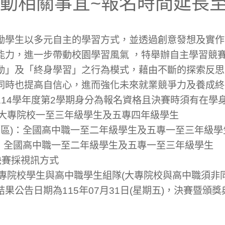
動相關事宜~報名時間延長至0
勵學生以多元自主的學習方式，並透過創意發想及實作
能力，進一步帶動校園學習風氣 ，特舉辦自主學習競
動」及「終身學習」之行為模式，藉由不斷的探索反思
同時也提高自信心，進而強化未來就業競爭力及養成終
114學年度第2學期身分為報名資格且決賽時須有在學
國大專院校一至三年級學生及五專四年級學生
本島區)：全國高中職一至二年級學生及五專一至三年級學
區)：全國高中職一至二年級學生及五專一至三年級學生
決賽採視訊方式
大專院校學生與高中職學生組隊(大專院校與高中職須非
公告日期為115年07月31日(星期五)，決賽暨頒獎典