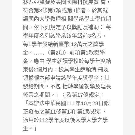
林匹亞競賽及美國國際科技展覽 會，
符合第8條第1項或第9條者，於其就
讀國內大學數理相 關學系學士學位期
間，依下列規定予以獎勵及補助： 每
學年度名列該學系該年級前3名者，
每1學年發給新臺幣 12萬元之獎學
金。……（第2項）前項第1款獎學
金，應由 學生就讀學校於每學年度結
束後2個月內，檢具學生請領清 冊及
領據報本部申請該學年度獎學金；其
發給期間，不包 括轉學後就學及延長
修業之期間。」；及第17條規定：
「本辦法中華民國111年10月28日修
正發布之第11條第1項 第1款規定，
適用於112學年度以後入學大學之學
生。」