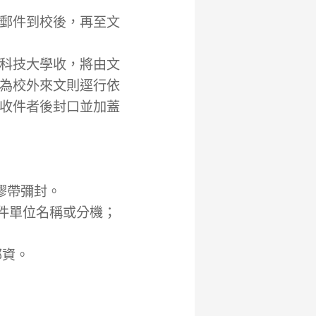
郵件到校後，再至文
科技大學收，將由文
為校外來文則逕行依
收件者後封口並加蓋
膠帶彌封。
寄件單位名稱或分機；
郵資。