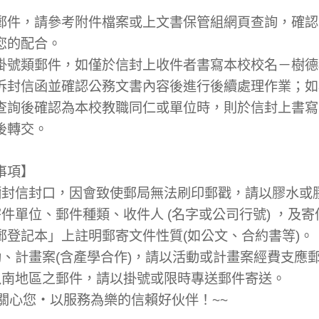
好
郵件，請參考附件檔案或上文書保管組網頁查詢，確認
您的配合。
掛號類郵件，如僅於信封上收件者書寫本校校名－樹德
拆封信函並確認公務文書內容後進行後續處理作業；如
查詢後確認為本校教職同仁或單位時，則於信封上書寫
後轉交。
事項】
彌封信封口，因會致使郵局無法刷印郵戳，請以膠水或
件單位、郵件種類、收件人 (名字或公司行號) ，及
郵登記本」上註明郵寄文件性質(如公文、合約書等)。
動、計畫案(含產學合作)，請以活動或計畫案經費支應
以南地區之郵件，請以掛號或限時專送郵件寄送。
關心您‧以服務為樂的信賴好伙伴！~~