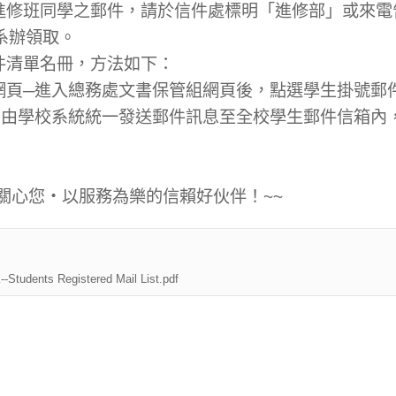
職進修班同學之郵件，請於信件處標明「進修部」或來
系辦領取。
件清單名冊，方法如下：
組網頁─進入總務處文書保管組網頁後，點選學生掛號郵
每日由學校系統統一發送郵件訊息至全校學生郵件信箱內
關心您‧以服務為樂的信賴好伙伴！~~
dents Registered Mail List.pdf