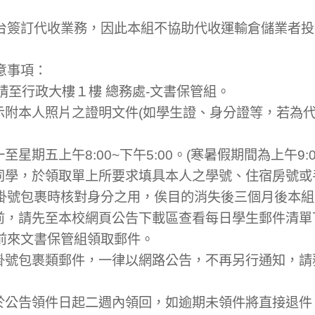
台簽訂代收業務，因此本組不協助代收運輸倉儲業者投
意事項：
件請至行政大樓１樓 總務處-文書保管組。
出示附本人照片之證明文件(如學生證、身分證等，若為
星期五上午8:00~下午5:00。(寒暑假期間為上午9:00
之同學，於領取單上所要求填具本人之學號、住宿房號
掛號包裹時核對身分之用，俟目的消失後三個月後本組
件前，請先至本校網頁公告下載區查看每日學生郵件清
前來文書保管組領取郵件。
之掛號包裹類郵件，一律以網路公告，不再另行通知，
請於公告領件日起二週內領回，如逾期未領件將直接退件